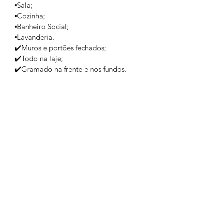
▪️Sala;
▪️Cozinha;
▪️Banheiro Social;
▪️Lavanderia. 
✔️Muros e portões fechados;
✔️Todo na laje;
✔️Gramado na frente e nos fundos. 
Valor: R$ 350.000,00
🔹Apto a financiar. 
Formulário de inscrição
Enviar