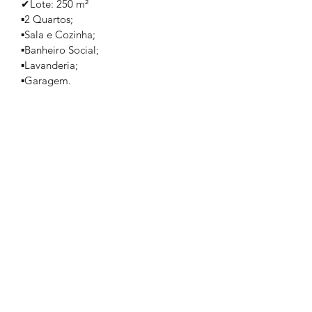
✔Lote: 250 m²
▪️2 Quartos;
▪️Sala e Cozinha;
▪️Banheiro Social;
▪️Lavanderia;
▪️Garagem. 
Valor: R$ 370.000,00
🔹Apto a financiar. 
Formulário de inscrição
Enviar