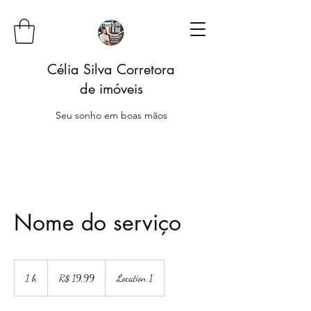
Célia Silva Corretora
de imóveis
Seu sonho em boas mãos
Nome do serviço
19,99
Reais
1 h
1
R$ 19,99
Location 1
brasileiros