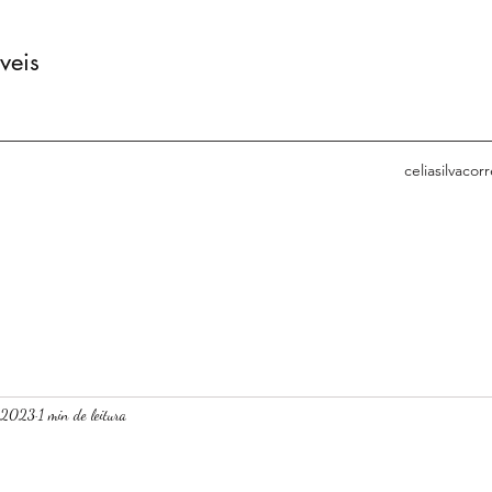
veis
celiasilvaco
e 2023
1 min de leitura