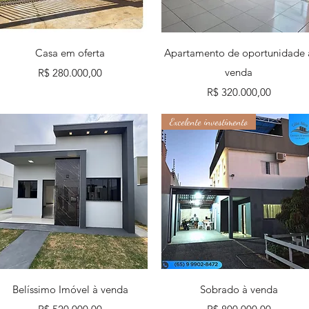
Visualização rápida
Visualização rápida
Casa em oferta
Apartamento de oportunidade 
Preço
venda
R$ 280.000,00
Preço
R$ 320.000,00
Excelente investimento
Visualização rápida
Visualização rápida
Belíssimo Imóvel à venda
Sobrado à venda
Preço
Preço