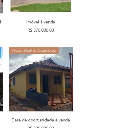
Visualização rápida
à
Imóvel à venda
Preço
R$ 370.000,00
Oportunidade de investimento
Visualização rápida
Casa de oportunidade à venda
Preço