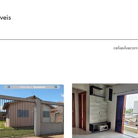
veis
celiasilvaco